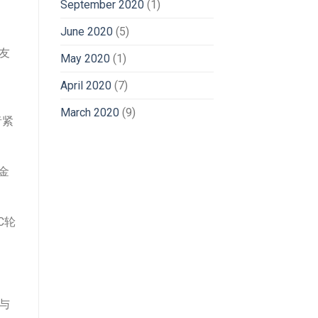
September 2020
(1)
June 2020
(5)
友
May 2020
(1)
April 2020
(7)
March 2020
(9)
者紧
金
C轮
与