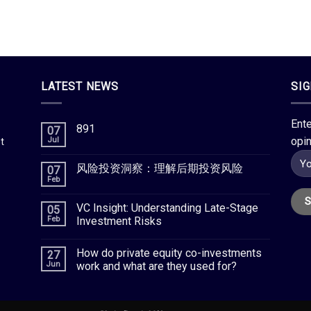
LATEST NEWS
SI
Ente
891
07
opin
Jul
t
风险投资洞察：理解后期投资风险
07
Feb
VC Insight: Understanding Late-Stage
05
Feb
Investment Risks
How do private equity co-investments
27
Jun
work and what are they used for?